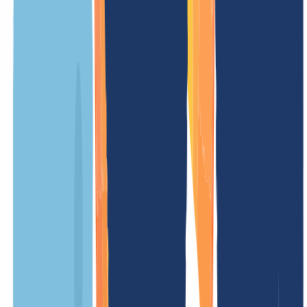
Transfergebühr
(ohne Verlängerung)
Einrichtungsgebühr
kostenlos
Updategebühr
Tradegebühr
Weitere Preise
.cg Informationen
Übersicht
Alles, was Du über .cg Domains wissen musst, findest Du hier auf
einen Blick. Ob technische Details, Besonderheiten oder wichtige
Regeln – unsere Übersicht macht es Dir einfach, alle Infos schnell
zu finden.
Allgemein
Bedingungen
Eigenschaften